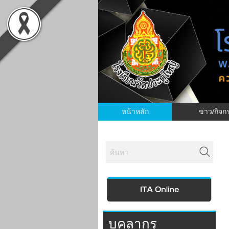
หน้าหลัก
ข่าว/กิจ
บุคลากร