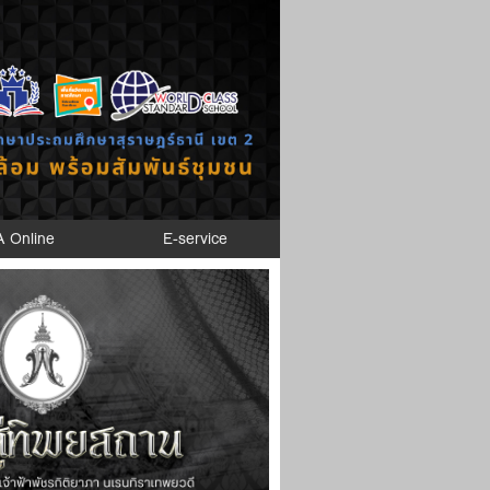
A Online
E-service